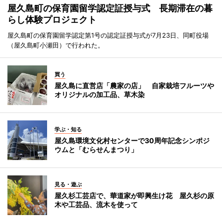
屋久島町の保育園留学認定証授与式 長期滞在の暮
らし体験プロジェクト
屋久島町の保育園留学認定第1号の認定証授与式が7月23日、同町役場
（屋久島町小瀬田）で行われた。
買う
屋久島に直営店「農家の店」 自家栽培フルーツや
オリジナルの加工品、草木染
学ぶ・知る
屋久島環境文化村センターで30周年記念シンポジ
ウムと「むらせんまつり」
見る・遊ぶ
屋久杉工芸店で、華道家が即興生け花 屋久杉の原
木や工芸品、流木を使って