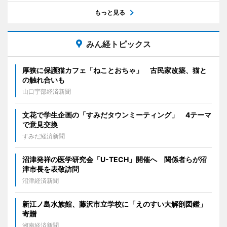
もっと見る
みん経トピックス
厚狭に保護猫カフェ「ねことおちゃ」 古民家改築、猫と
の触れ合いも
山口宇部経済新聞
文花で学生企画の「すみだタウンミーティング」 4テーマ
で意見交換
すみだ経済新聞
沼津発祥の医学研究会「U-TECH」開催へ 関係者らが沼
津市長を表敬訪問
沼津経済新聞
新江ノ島水族館、藤沢市立学校に「えのすい大解剖図鑑」
寄贈
湘南経済新聞