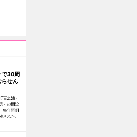
で30周
むらせん
町宮之浦）
房）の開設
日、毎年恒例
催された。