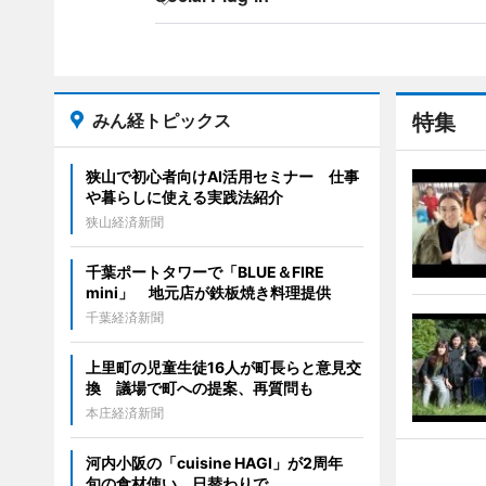
みん経トピックス
特集
狭山で初心者向けAI活用セミナー 仕事
や暮らしに使える実践法紹介
狭山経済新聞
千葉ポートタワーで「BLUE＆FIRE
mini」 地元店が鉄板焼き料理提供
千葉経済新聞
上里町の児童生徒16人が町長らと意見交
換 議場で町への提案、再質問も
本庄経済新聞
河内小阪の「cuisine HAGI」が2周年
旬の食材使い、日替わりで