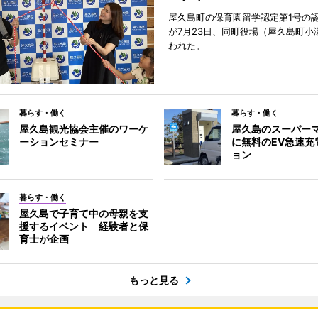
屋久島町の保育園留学認定第1号の
が7月23日、同町役場（屋久島町小
われた。
暮らす・働く
暮らす・働く
屋久島観光協会主催のワーケ
屋久島のスーパー
ーションセミナー
に無料のEV急速充
ョン
暮らす・働く
屋久島で子育て中の母親を支
援するイベント 経験者と保
育士が企画
もっと見る