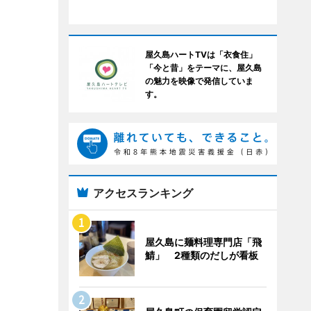
屋久島ハートTVは「衣食住」
「今と昔」をテーマに、屋久島
の魅力を映像で発信していま
す。
アクセスランキング
屋久島に麺料理専門店「飛
鯖」 2種類のだしが看板