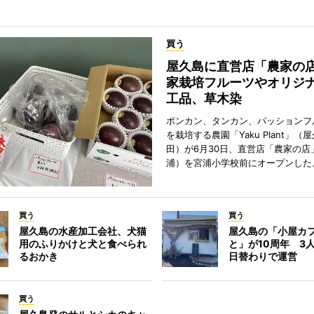
買う
屋久島に直営店「農家の
家栽培フルーツやオリジ
工品、草木染
ポンカン、タンカン、パッションフ
を栽培する農園「Yaku Plant」（
田）が6月30日、直営店「農家の店
浦）を宮浦小学校前にオープンした
買う
買う
屋久島の水産加工会社、犬猫
屋久島の「小屋カ
用のふりかけと犬と食べられ
と」が10周年 3
るおかき
日替わりで運営
買う