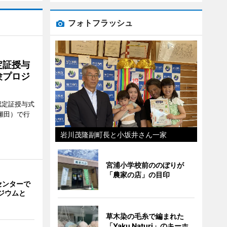
フォトフラッシュ
定証授与
験プロジ
認定証授与式
瀬田）で行
岩川茂隆副町長と小坂井さん一家
宮浦小学校前ののぼりが
「農家の店」の目印
センターで
ジウムと
」
草木染の毛糸で編まれた
「Yaku Naturi」のキーホ