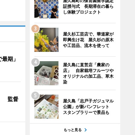
屋久島町の保育園留学認定
証授与式 長期滞在の暮ら
し体験プロジェクト
屋久杉工芸店で、華道家が
即興生け花 屋久杉の原木
や工芸品、流木を使って
で最期」
屋久島に直営店「農家の
店」 自家栽培フルーツや
オリジナルの加工品、草木
染
」 監督
屋久島「志戸子ガジュマル
公園」が新パンフレット
スタンプラリーで景品も
もっと見る