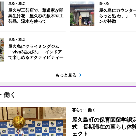
見る・遊ぶ
食べる
屋久杉工芸店で、華道家が即
屋久島にカウンタ
興生け花 屋久杉の原木や工
らっと処 わ、」 
芸品、流木を使って
ンが特徴
見る・遊ぶ
屋久島にクライミングジム
「viva3岳太郎」 インドア
で楽しめるアクティビティー
もっと見る
・働く
暮らす・働く
屋久島町の保育園留学認
式 長期滞在の暮らし体
ェクト