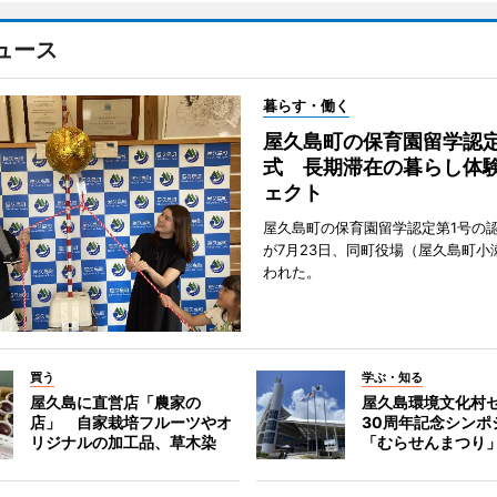
ュース
暮らす・働く
屋久島町の保育園留学認
式 長期滞在の暮らし体
ェクト
屋久島町の保育園留学認定第1号の
が7月23日、同町役場（屋久島町小
われた。
買う
学ぶ・知る
屋久島に直営店「農家の
屋久島環境文化村
店」 自家栽培フルーツやオ
30周年記念シンポ
リジナルの加工品、草木染
「むらせんまつり