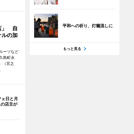
平和への祈り、灯籠流しに
店」 自
ナルの加
もっと見る
ルーツなど
屋久島町永
」（宮之
。
フェ日と月
人の店主が