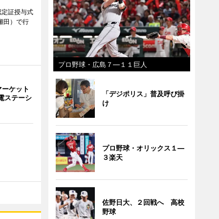
認定証授与式
瀬田）で行
プロ野球・広島７―１１巨人
マーケット
「デジポリス」普及呼び掛
電ステーシ
け
プロ野球・オリックス１―
３楽天
佐野日大、２回戦へ 高校
野球