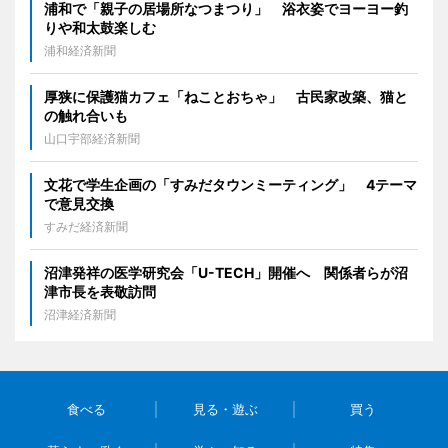
浦和で「親子の居場所なつまつり」 浴衣姿でヨーヨー釣
りや和太鼓楽しむ
浦和経済新聞
厚狭に保護猫カフェ「ねことおちゃ」 古民家改築、猫と
の触れ合いも
山口宇部経済新聞
文花で学生企画の「すみだタウンミーティング」 4テーマ
で意見交換
すみだ経済新聞
沼津発祥の医学研究会「U-TECH」開催へ 関係者らが沼
津市長を表敬訪問
沼津経済新聞
食べる
見る・遊ぶ
買う