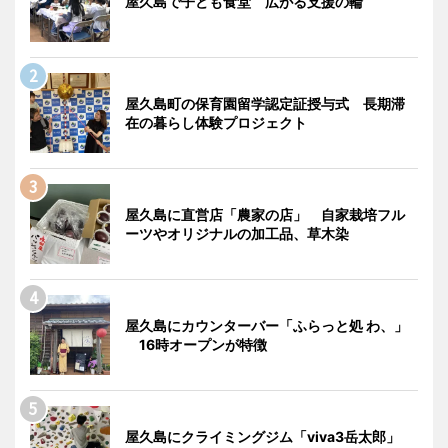
屋久島で子ども食堂 広がる支援の輪
屋久島町の保育園留学認定証授与式 長期滞
在の暮らし体験プロジェクト
屋久島に直営店「農家の店」 自家栽培フル
ーツやオリジナルの加工品、草木染
屋久島にカウンターバー「ふらっと処 わ、」
16時オープンが特徴
屋久島にクライミングジム「viva3岳太郎」