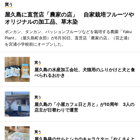
買う
屋久島に直営店「農家の店」 自家栽培フルーツや
オリジナルの加工品、草木染
ポンカン、タンカン、パッションフルーツなどを栽培する農園「Yaku
Plant」（屋久島町永田）が6月30日、直営店「農家の店」（宮之浦）
を宮浦小学校前にオープンした。
買う
屋久島の水産加工会社、犬猫用のふりかけと犬と食
べられるおかき
買う
屋久島の「小屋カフェ日と月と」が10周年 3人の
店主が日替わりで運営
買う
屋久島発のサルとシカのキャラクター「やくさんと