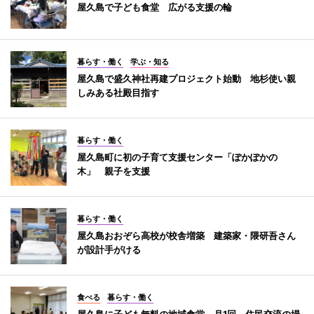
屋久島で子ども食堂 広がる支援の輪
暮らす・働く
学ぶ・知る
屋久島で盛久神社再建プロジェクト始動 地杉使い親
しみある社殿目指す
暮らす・働く
屋久島町に初の子育て支援センター「ぽかぽかの
木」 親子を支援
暮らす・働く
屋久島おおぞら高校が校舎増築 建築家・隈研吾さん
が設計手がける
食べる
暮らす・働く
屋久島に子ども無料の地域食堂 月1回、住民交流の場