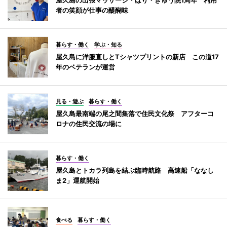
者の笑顔が仕事の醍醐味
暮らす・働く
学ぶ・知る
屋久島に洋服直しとTシャツプリントの新店 この道17
年のベテランが運営
見る・遊ぶ
暮らす・働く
屋久島最南端の尾之間集落で住民文化祭 アフターコ
ロナの住民交流の場に
暮らす・働く
屋久島とトカラ列島を結ぶ臨時航路 高速船「ななし
ま2」運航開始
食べる
暮らす・働く