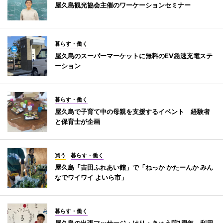
屋久島観光協会主催のワーケーションセミナー
暮らす・働く
屋久島のスーパーマーケットに無料のEV急速充電ステ
ーション
暮らす・働く
屋久島で子育て中の母親を支援するイベント 経験者
と保育士が企画
買う
暮らす・働く
屋久島「吉田ふれあい館」で「ねっか かたーんか みん
なでワイワイ よいら市」
暮らす・働く
屋久島の出張マッサージ・はり・きゅう院1周年 利用