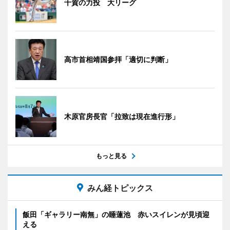
千賀の力投 大リーグ
高市首相靖国参拝「適切に判断」
木原官房長官「拉致は現在進行形」
もっと見る
みん経トピックス
飯田「ギャラリー南無」の睡蓮池 赤いスイレンが見頃迎
える