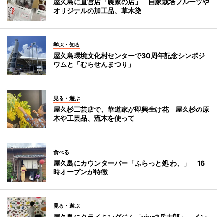
屋久島に直営店「農家の店」 自家栽培フルーツや
オリジナルの加工品、草木染
学ぶ・知る
屋久島環境文化村センターで30周年記念シンポジ
ウムと「むらせんまつり」
見る・遊ぶ
屋久杉工芸店で、華道家が即興生け花 屋久杉の原
木や工芸品、流木を使って
食べる
屋久島にカウンターバー「ふらっと処 わ、」 16
時オープンが特徴
見る・遊ぶ
屋久島にクライミングジム「viva3岳太郎」 イン