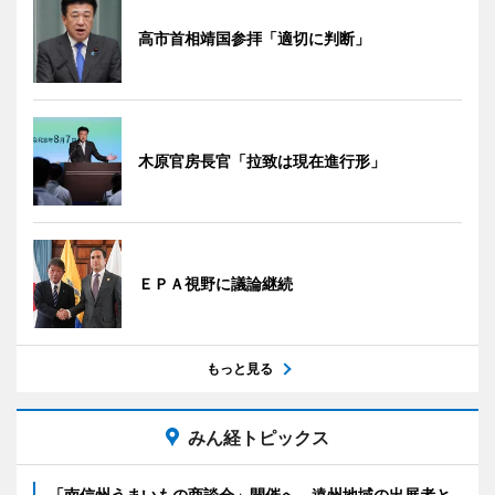
高市首相靖国参拝「適切に判断」
木原官房長官「拉致は現在進行形」
ＥＰＡ視野に議論継続
もっと見る
みん経トピックス
「南信州うまいもの商談会」開催へ 遠州地域の出展者と