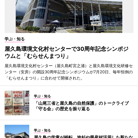
学ぶ・知る
屋久島環境文化村センターで30周年記念シンポジ
ウムと「むらせんまつり」
屋久島環境文化村センター（屋久島町宮之浦）と屋久島環境文化研修セ
ンター（安房）の開設30周年記念シンポジウムが7月20日、毎年恒例の
「むらせんまつり」に合わせて開催された。
学ぶ・知る
「山尾三省と屋久島の自然保護」のトークライブ
「守る会」の歴史を振り返る
学ぶ・知る
屋久島の学童が移転 地杉や県産材活用した新たな