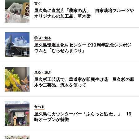
買う
屋久島に直営店「農家の店」 自家栽培フルーツや
オリジナルの加工品、草木染
学ぶ・知る
屋久島環境文化村センターで30周年記念シンポジ
ウムと「むらせんまつり」
見る・遊ぶ
屋久杉工芸店で、華道家が即興生け花 屋久杉の原
木や工芸品、流木を使って
食べる
屋久島にカウンターバー「ふらっと処 わ、」 16
時オープンが特徴