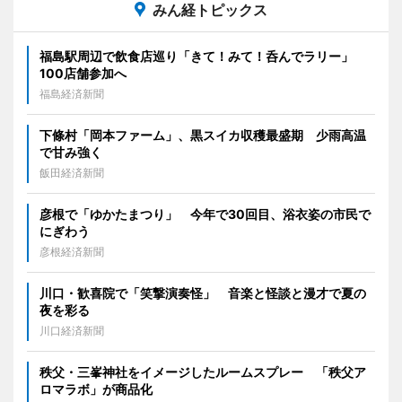
みん経トピックス
福島駅周辺で飲食店巡り「きて！みて！呑んでラリー」
100店舗参加へ
福島経済新聞
下條村「岡本ファーム」、黒スイカ収穫最盛期 少雨高温
で甘み強く
飯田経済新聞
彦根で「ゆかたまつり」 今年で30回目、浴衣姿の市民で
にぎわう
彦根経済新聞
川口・歓喜院で「笑撃演奏怪」 音楽と怪談と漫才で夏の
夜を彩る
川口経済新聞
秩父・三峯神社をイメージしたルームスプレー 「秩父ア
ロマラボ」が商品化