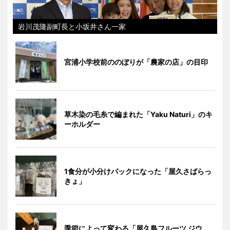
岩川茂隆副町長と小坂井さん一家
宮浦小学校前ののぼりが「農家の店」の目印
草木染の毛糸で編まれた「Yaku Naturi」のキ
ーホルダー
1食分が小分けパックになった「屋久さばらっ
きょ」
季節によって変わる「屋久島フルーツ ジウ