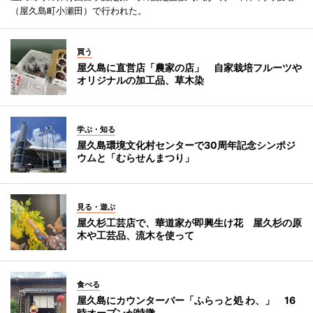
（屋久島町小瀬田）で行われた。
買う
屋久島に直営店「農家の店」 自家栽培フルーツや
オリジナルの加工品、草木染
学ぶ・知る
屋久島環境文化村センターで30周年記念シンポジ
ウムと「むらせんまつり」
見る・遊ぶ
屋久杉工芸店で、華道家が即興生け花 屋久杉の原
木や工芸品、流木を使って
食べる
屋久島にカウンターバー「ふらっと処 わ、」 16
時オープンが特徴