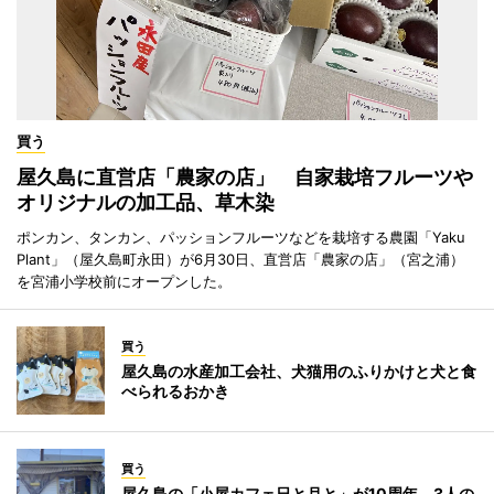
買う
屋久島に直営店「農家の店」 自家栽培フルーツや
オリジナルの加工品、草木染
ポンカン、タンカン、パッションフルーツなどを栽培する農園「Yaku
Plant」（屋久島町永田）が6月30日、直営店「農家の店」（宮之浦）
を宮浦小学校前にオープンした。
買う
屋久島の水産加工会社、犬猫用のふりかけと犬と食
べられるおかき
買う
屋久島の「小屋カフェ日と月と」が10周年 3人の