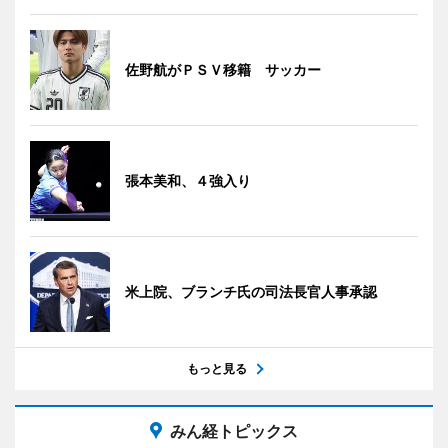
佐野航がＰＳＶ移籍 サッカー
張本美和、４強入り
米上院、ブランチ氏の司法長官人事承認
もっと見る
みん経トピックス