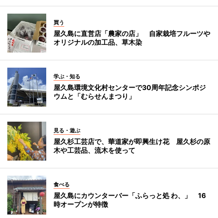
買う
屋久島に直営店「農家の店」 自家栽培フルーツや
オリジナルの加工品、草木染
学ぶ・知る
屋久島環境文化村センターで30周年記念シンポジ
ウムと「むらせんまつり」
見る・遊ぶ
屋久杉工芸店で、華道家が即興生け花 屋久杉の原
木や工芸品、流木を使って
食べる
屋久島にカウンターバー「ふらっと処 わ、」 16
時オープンが特徴