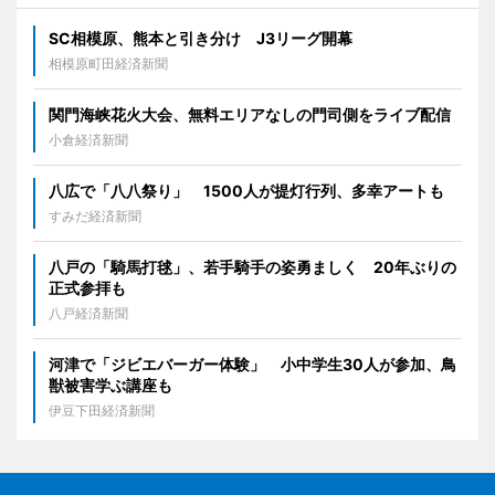
SC相模原、熊本と引き分け J3リーグ開幕
相模原町田経済新聞
関門海峡花火大会、無料エリアなしの門司側をライブ配信
小倉経済新聞
八広で「八八祭り」 1500人が提灯行列、多幸アートも
すみだ経済新聞
八戸の「騎馬打毬」、若手騎手の姿勇ましく 20年ぶりの
正式参拝も
八戸経済新聞
河津で「ジビエバーガー体験」 小中学生30人が参加、鳥
獣被害学ぶ講座も
伊豆下田経済新聞