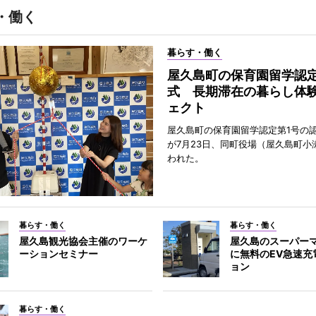
・働く
暮らす・働く
屋久島町の保育園留学認
式 長期滞在の暮らし体
ェクト
屋久島町の保育園留学認定第1号の
が7月23日、同町役場（屋久島町小
われた。
暮らす・働く
暮らす・働く
屋久島観光協会主催のワーケ
屋久島のスーパー
ーションセミナー
に無料のEV急速充
ョン
暮らす・働く