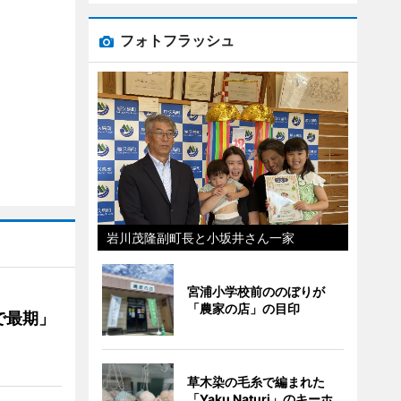
フォトフラッシュ
岩川茂隆副町長と小坂井さん一家
宮浦小学校前ののぼりが
「農家の店」の目印
で最期」
草木染の毛糸で編まれた
「Yaku Naturi」のキーホ