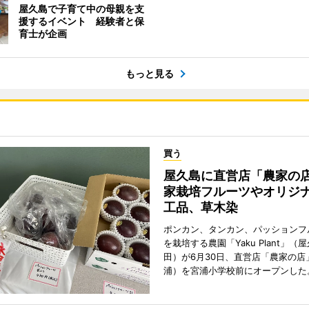
屋久島で子育て中の母親を支
援するイベント 経験者と保
育士が企画
もっと見る
買う
屋久島に直営店「農家の
家栽培フルーツやオリジ
工品、草木染
ポンカン、タンカン、パッションフ
を栽培する農園「Yaku Plant」（
田）が6月30日、直営店「農家の店
浦）を宮浦小学校前にオープンした