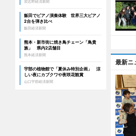
習志野経済新聞
飯田でピアノ演奏体験 世界三大ピアノ
2台を弾き比べ
飯田経済新聞
熊本・新市街に焼き鳥チェーン「鳥貴
族」 県内2店舗目
熊本経済新聞
最新ニ
宇部の植物館で「夏休み特別企画」 涼
しい夜にカブクワや夜咲花観賞
山口宇部経済新聞