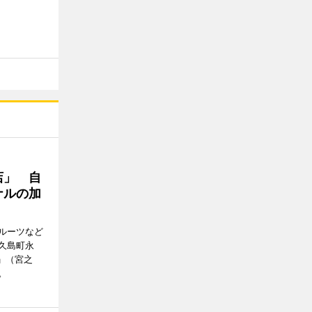
店」 自
ナルの加
ルーツなど
屋久島町永
」（宮之
。