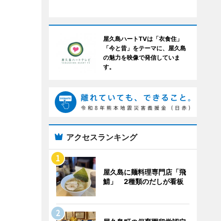
屋久島ハートTVは「衣食住」
「今と昔」をテーマに、屋久島
の魅力を映像で発信していま
す。
アクセスランキング
屋久島に麺料理専門店「飛
鯖」 2種類のだしが看板