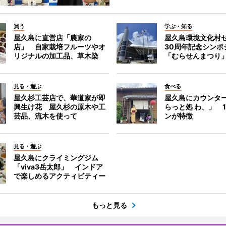
買う
学ぶ・知る
屋久島に直営店「農家の
屋久島環境文化村
店」 自家栽培フルーツやオ
30周年記念シンポ
リジナルの加工品、草木染
「むらせんまつり
見る・遊ぶ
食べる
屋久杉工芸店で、華道家が即
屋久島にカウンタ
興生け花 屋久杉の原木や工
らっと処 わ、」 
芸品、流木を使って
ンが特徴
見る・遊ぶ
屋久島にクライミングジム
「viva3岳太郎」 インドア
で楽しめるアクティビティー
もっと見る