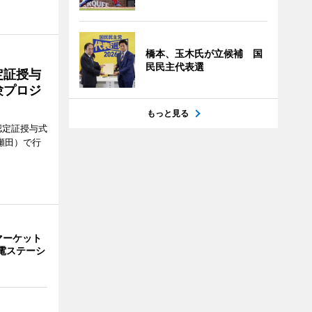
橋本、玉木氏が立候補 国
民民主代表選
定証授与
験プロジ
もっと見る
認定証授与式
瀬田）で行
マーケット
電ステーシ