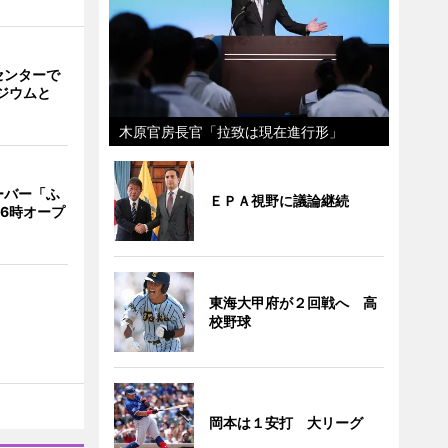
センターで
ジウムと
」
木原官房長官「拉致は現在進行形」
ーバー「ふ
ＥＰＡ視野に議論継続
16時オープ
東海大甲府が２回戦へ 高
校野球
岡本は１安打 大リーグ