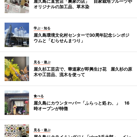
屋久島に直営店「農家の店」 自家栽培フルーツや
オリジナルの加工品、草木染
学ぶ・知る
屋久島環境文化村センターで30周年記念シンポジ
ウムと「むらせんまつり」
見る・遊ぶ
屋久杉工芸店で、華道家が即興生け花 屋久杉の原
木や工芸品、流木を使って
食べる
屋久島にカウンターバー「ふらっと処 わ、」 16
時オープンが特徴
見る・遊ぶ
屋久島にクライミングジム「viva3岳太郎」 イン