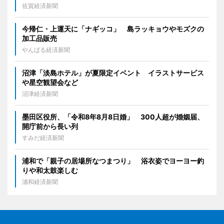
佐賀経済新聞
今帰仁・上運天に「ナギッコ」 島ラッキョウやモズクの
加工品販売
やんばる経済新聞
沼津「淡島ホテル」が夏限定イベント イラストサービス
や星空観望会など
沼津経済新聞
墨田区役所、「令和8年8月8日婚」 300人超が婚姻届、
開庁前から長い列
すみだ経済新聞
浦和で「親子の居場所なつまつり」 浴衣姿でヨーヨー釣
りや和太鼓楽しむ
浦和経済新聞