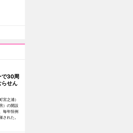
で30周
むらせん
町宮之浦）
房）の開設
日、毎年恒例
催された。