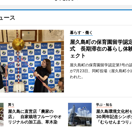
ュース
暮らす・働く
屋久島町の保育園留学認
式 長期滞在の暮らし体
ェクト
屋久島町の保育園留学認定第1号の
が7月23日、同町役場（屋久島町小
われた。
買う
学ぶ・知る
屋久島に直営店「農家の
屋久島環境文化村
店」 自家栽培フルーツやオ
30周年記念シンポ
リジナルの加工品、草木染
「むらせんまつり