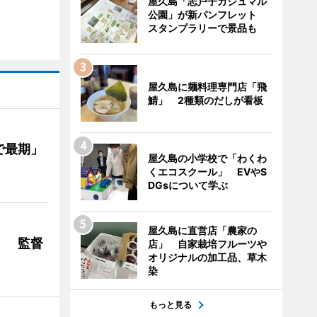
屋久島「志戸子ガジュマル
公園」が新パンフレット
スタンプラリーで景品も
屋久島に麺料理専門店「飛
鯖」 2種類のだしが看板
で最期」
屋久島の小学校で「わくわ
くエコスクール」 EVやS
DGsについて学ぶ
屋久島に直営店「農家の
」 監督
店」 自家栽培フルーツや
オリジナルの加工品、草木
染
もっと見る