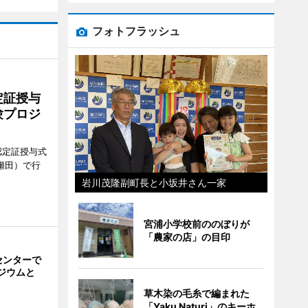
フォトフラッシュ
定証授与
験プロジ
認定証授与式
瀬田）で行
岩川茂隆副町長と小坂井さん一家
宮浦小学校前ののぼりが
「農家の店」の目印
センターで
ジウムと
」
草木染の毛糸で編まれた
「Yaku Naturi」のキーホ