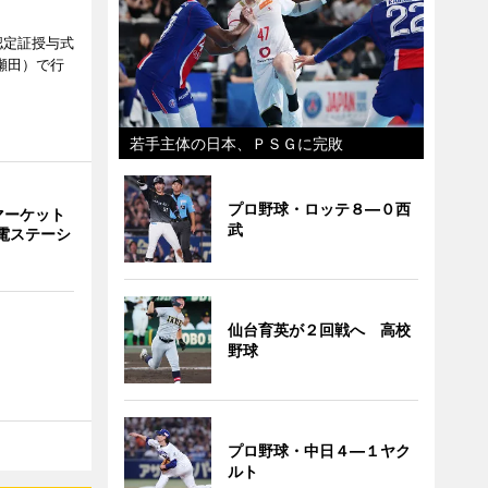
認定証授与式
瀬田）で行
若手主体の日本、ＰＳＧに完敗
プロ野球・ロッテ８―０西
マーケット
武
電ステーシ
仙台育英が２回戦へ 高校
野球
プロ野球・中日４―１ヤク
ルト