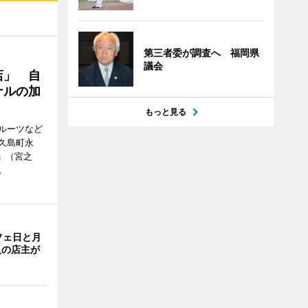
第三者委が調査へ 福岡県
議会
店」 自
ナルの加
もっと見る
ルーツなど
屋久島町永
」（宮之
。
フェ日と月
人の店主が