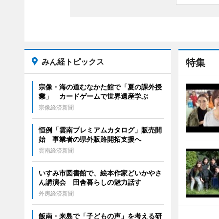
みん経トピックス
特集
宗像・海の道むなかた館で「夏の課外授
業」 カードゲームで世界遺産学ぶ
宗像経済新聞
恒例「雲南プレミアムカタログ」販売開
始 事業者の県外販路開拓支援へ
雲南経済新聞
いすみ市図書館で、絵本作家どいかやさ
ん講演会 田舎暮らしの魅力話す
外房経済新聞
飯南・来島で「子どもの声」を考える研