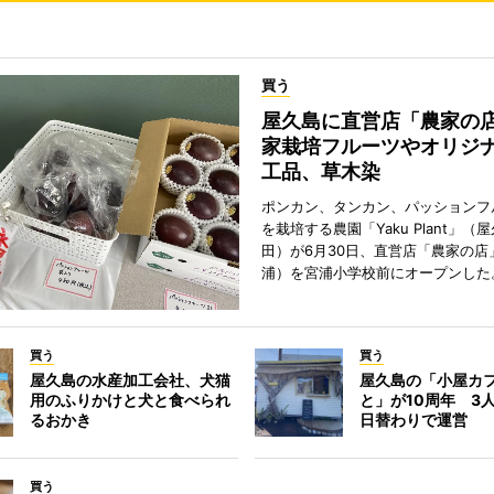
買う
屋久島に直営店「農家の
家栽培フルーツやオリジ
工品、草木染
ポンカン、タンカン、パッションフ
を栽培する農園「Yaku Plant」（
田）が6月30日、直営店「農家の店
浦）を宮浦小学校前にオープンした
買う
買う
屋久島の水産加工会社、犬猫
屋久島の「小屋カ
用のふりかけと犬と食べられ
と」が10周年 3
るおかき
日替わりで運営
買う