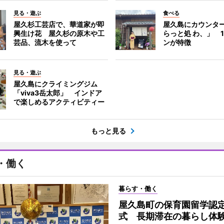
見る・遊ぶ
食べる
屋久杉工芸店で、華道家が即
屋久島にカウンタ
興生け花 屋久杉の原木や工
らっと処 わ、」 
芸品、流木を使って
ンが特徴
見る・遊ぶ
屋久島にクライミングジム
「viva3岳太郎」 インドア
で楽しめるアクティビティー
もっと見る
・働く
暮らす・働く
屋久島町の保育園留学認
式 長期滞在の暮らし体