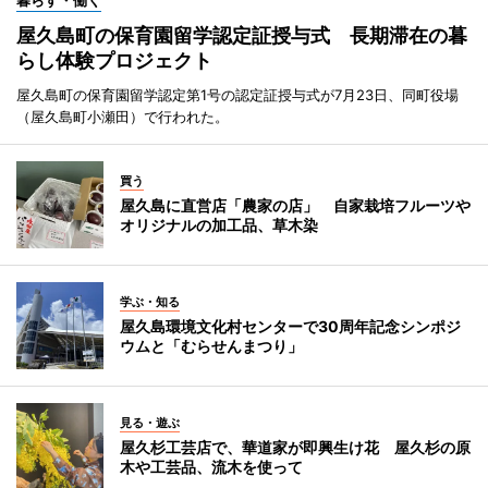
暮らす・働く
屋久島町の保育園留学認定証授与式 長期滞在の暮
らし体験プロジェクト
屋久島町の保育園留学認定第1号の認定証授与式が7月23日、同町役場
（屋久島町小瀬田）で行われた。
買う
屋久島に直営店「農家の店」 自家栽培フルーツや
オリジナルの加工品、草木染
学ぶ・知る
屋久島環境文化村センターで30周年記念シンポジ
ウムと「むらせんまつり」
見る・遊ぶ
屋久杉工芸店で、華道家が即興生け花 屋久杉の原
木や工芸品、流木を使って