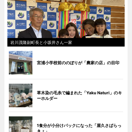
岩川茂隆副町長と小坂井さん一家
宮浦小学校前ののぼりが「農家の店」の目印
草木染の毛糸で編まれた「Yaku Naturi」のキ
ーホルダー
1食分が小分けパックになった「屋久さばらっ
きょ」