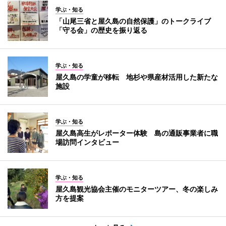
学ぶ・知る
「山尾三省と屋久島の自然保護」のトークライブ
「守る会」の歴史を振り返る
学ぶ・知る
屋久島の学童が移転 地杉や県産材活用した新たな
施設
学ぶ・知る
屋久島高生がレポーター体験 島の通販事業者に職
場訪問インタビュー
学ぶ・知る
屋久島観光協会主催のモニターツアー、冬の楽しみ
方を提案