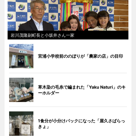
岩川茂隆副町長と小坂井さん一家
宮浦小学校前ののぼりが「農家の店」の目印
草木染の毛糸で編まれた「Yaku Naturi」のキ
ーホルダー
1食分が小分けパックになった「屋久さばらっ
きょ」