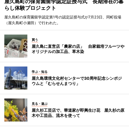
屋久島町の保育園留学認定証授与式 長期滞在の暮
らし体験プロジェクト
屋久島町の保育園留学認定第1号の認定証授与式が7月23日、同町役場
（屋久島町小瀬田）で行われた。
買う
屋久島に直営店「農家の店」 自家栽培フルーツや
オリジナルの加工品、草木染
学ぶ・知る
屋久島環境文化村センターで30周年記念シンポジ
ウムと「むらせんまつり」
見る・遊ぶ
屋久杉工芸店で、華道家が即興生け花 屋久杉の原
木や工芸品、流木を使って