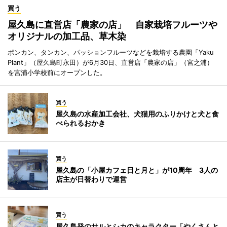
買う
屋久島に直営店「農家の店」 自家栽培フルーツや
オリジナルの加工品、草木染
ポンカン、タンカン、パッションフルーツなどを栽培する農園「Yaku
Plant」（屋久島町永田）が6月30日、直営店「農家の店」（宮之浦）
を宮浦小学校前にオープンした。
買う
屋久島の水産加工会社、犬猫用のふりかけと犬と食
べられるおかき
買う
屋久島の「小屋カフェ日と月と」が10周年 3人の
店主が日替わりで運営
買う
屋久島発のサルとシカのキャラクター「やくさんと