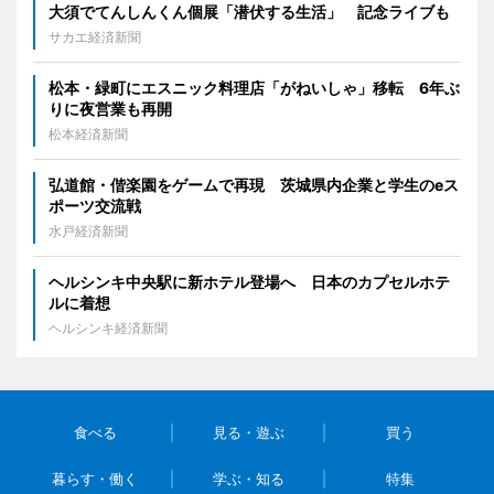
大須でてんしんくん個展「潜伏する生活」 記念ライブも
サカエ経済新聞
松本・緑町にエスニック料理店「がねいしゃ」移転 6年ぶ
りに夜営業も再開
松本経済新聞
弘道館・偕楽園をゲームで再現 茨城県内企業と学生のeス
ポーツ交流戦
水戸経済新聞
ヘルシンキ中央駅に新ホテル登場へ 日本のカプセルホテ
ルに着想
ヘルシンキ経済新聞
食べる
見る・遊ぶ
買う
暮らす・働く
学ぶ・知る
特集