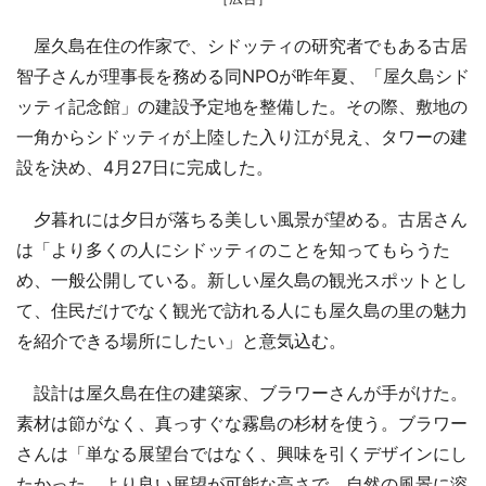
屋久島在住の作家で、シドッティの研究者でもある古居
智子さんが理事長を務める同NPOが昨年夏、「屋久島シド
ッティ記念館」の建設予定地を整備した。その際、敷地の
一角からシドッティが上陸した入り江が見え、タワーの建
設を決め、4月27日に完成した。
夕暮れには夕日が落ちる美しい風景が望める。古居さん
は「より多くの人にシドッティのことを知ってもらうた
め、一般公開している。新しい屋久島の観光スポットとし
て、住民だけでなく観光で訪れる人にも屋久島の里の魅力
を紹介できる場所にしたい」と意気込む。
設計は屋久島在住の建築家、ブラワーさんが手がけた。
素材は節がなく、真っすぐな霧島の杉材を使う。ブラワー
さんは「単なる展望台ではなく、興味を引くデザインにし
たかった。より良い展望が可能な高さで、自然の風景に溶