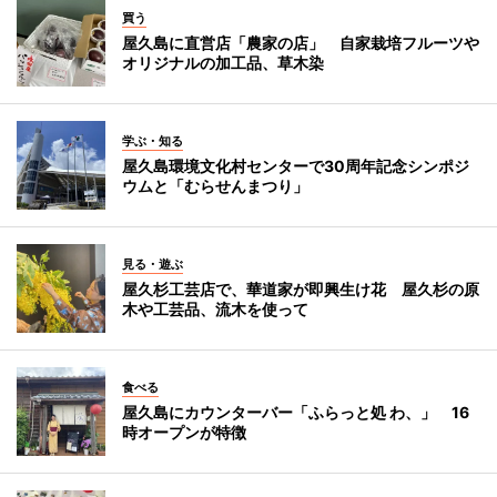
買う
屋久島に直営店「農家の店」 自家栽培フルーツや
オリジナルの加工品、草木染
学ぶ・知る
屋久島環境文化村センターで30周年記念シンポジ
ウムと「むらせんまつり」
見る・遊ぶ
屋久杉工芸店で、華道家が即興生け花 屋久杉の原
木や工芸品、流木を使って
食べる
屋久島にカウンターバー「ふらっと処 わ、」 16
時オープンが特徴