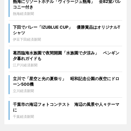
熱海にリゾートホテル「ヴィラージュ熱海」 全82室バル
コニー付き
熱海経済新聞
下田でバレー「IZUBLUE CUP」 優勝賞品はオリジナルT
シャツ
伊豆下田経済新聞
葛西臨海水族園で夜間開園「水族園で夕涼み」 ペンギン
夕暮れガイドも
江戸川経済新聞
立川で「星空と光の夏祭り」 昭和記念公園の夜空にドロ
ーン500機
立川経済新聞
千葉市の海辺フォトコンテスト 海辺の風景や人々テーマ
に
千葉経済新聞