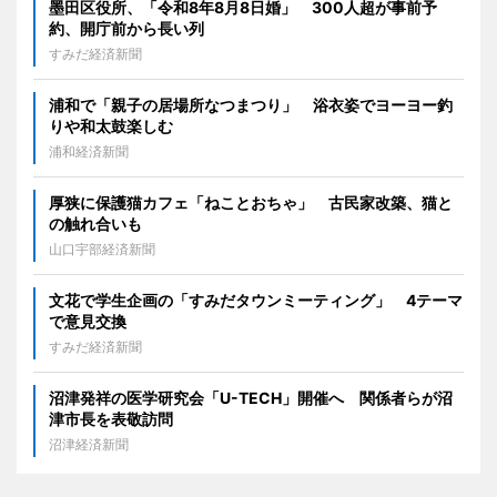
墨田区役所、「令和8年8月8日婚」 300人超が事前予
約、開庁前から長い列
すみだ経済新聞
浦和で「親子の居場所なつまつり」 浴衣姿でヨーヨー釣
りや和太鼓楽しむ
浦和経済新聞
厚狭に保護猫カフェ「ねことおちゃ」 古民家改築、猫と
の触れ合いも
山口宇部経済新聞
文花で学生企画の「すみだタウンミーティング」 4テーマ
で意見交換
すみだ経済新聞
沼津発祥の医学研究会「U-TECH」開催へ 関係者らが沼
津市長を表敬訪問
沼津経済新聞