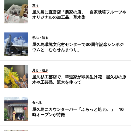
買う
屋久島に直営店「農家の店」 自家栽培フルーツや
オリジナルの加工品、草木染
学ぶ・知る
屋久島環境文化村センターで30周年記念シンポジ
ウムと「むらせんまつり」
見る・遊ぶ
屋久杉工芸店で、華道家が即興生け花 屋久杉の原
木や工芸品、流木を使って
食べる
屋久島にカウンターバー「ふらっと処 わ、」 16
時オープンが特徴