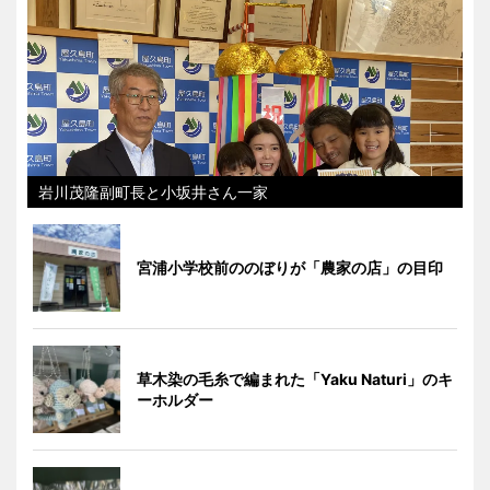
岩川茂隆副町長と小坂井さん一家
宮浦小学校前ののぼりが「農家の店」の目印
草木染の毛糸で編まれた「Yaku Naturi」のキ
ーホルダー