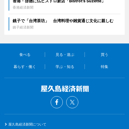
香港・啓徳に仏ビストロ新店「Bistrot's Suzette」
香港経済新聞
銚子で「台湾茶坊」 台湾料理や雑貨通じ文化に親しむ
銚子経済新聞
食べる
見る・遊ぶ
買う
暮らす・働く
学ぶ・知る
特集
屋久島経済新聞について