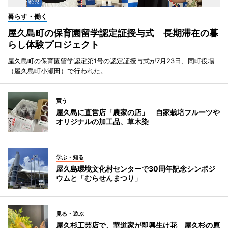
暮らす・働く
屋久島町の保育園留学認定証授与式 長期滞在の暮
らし体験プロジェクト
屋久島町の保育園留学認定第1号の認定証授与式が7月23日、同町役場
（屋久島町小瀬田）で行われた。
買う
屋久島に直営店「農家の店」 自家栽培フルーツや
オリジナルの加工品、草木染
学ぶ・知る
屋久島環境文化村センターで30周年記念シンポジ
ウムと「むらせんまつり」
見る・遊ぶ
屋久杉工芸店で、華道家が即興生け花 屋久杉の原