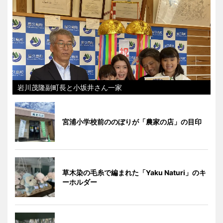
岩川茂隆副町長と小坂井さん一家
宮浦小学校前ののぼりが「農家の店」の目印
草木染の毛糸で編まれた「Yaku Naturi」のキ
ーホルダー