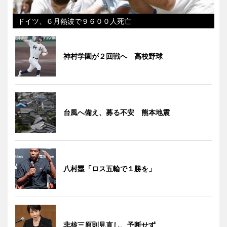
ドイツ、６月熱波で９６００人死亡
神村学園が２回戦へ 高校野球
台風へ備え、募る不安 熊本地震
八村塁「ロス五輪で１勝を」
非核三原則見直し、予断せず