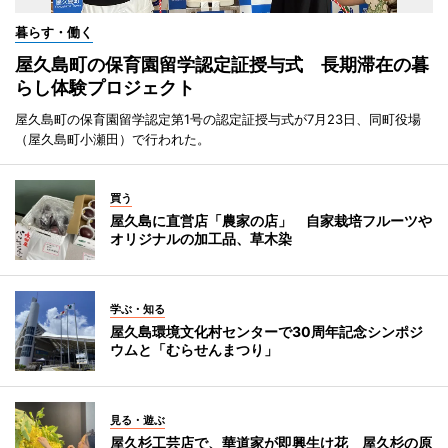
暮らす・働く
屋久島町の保育園留学認定証授与式 長期滞在の暮
らし体験プロジェクト
屋久島町の保育園留学認定第1号の認定証授与式が7月23日、同町役場
（屋久島町小瀬田）で行われた。
買う
屋久島に直営店「農家の店」 自家栽培フルーツや
オリジナルの加工品、草木染
学ぶ・知る
屋久島環境文化村センターで30周年記念シンポジ
ウムと「むらせんまつり」
見る・遊ぶ
屋久杉工芸店で、華道家が即興生け花 屋久杉の原