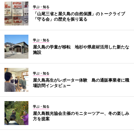
学ぶ・知る
「山尾三省と屋久島の自然保護」のトークライブ
「守る会」の歴史を振り返る
学ぶ・知る
屋久島の学童が移転 地杉や県産材活用した新たな
施設
学ぶ・知る
屋久島高生がレポーター体験 島の通販事業者に職
場訪問インタビュー
学ぶ・知る
屋久島観光協会主催のモニターツアー、冬の楽しみ
方を提案