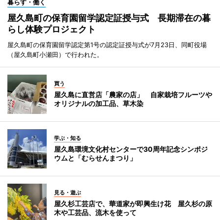
暮らす・働く
屋久島町の保育園留学認定証授与式 長期滞在の暮
らし体験プロジェクト
屋久島町の保育園留学認定第1号の認定証授与式が7月23日、同町役場
（屋久島町小瀬田）で行われた。
買う
屋久島に直営店「農家の店」 自家栽培フルーツや
オリジナルの加工品、草木染
学ぶ・知る
屋久島環境文化村センターで30周年記念シンポジ
ウムと「むらせんまつり」
見る・遊ぶ
屋久杉工芸店で、華道家が即興生け花 屋久杉の原
木や工芸品、流木を使って