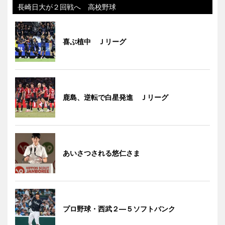
長崎日大が２回戦へ 高校野球
喜ぶ植中 Ｊリーグ
鹿島、逆転で白星発進 Ｊリーグ
あいさつされる悠仁さま
プロ野球・西武２―５ソフトバンク