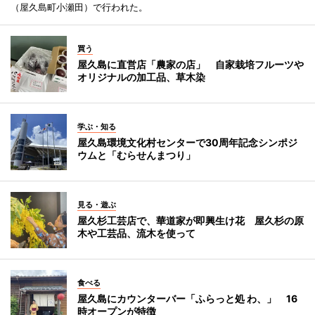
（屋久島町小瀬田）で行われた。
買う
屋久島に直営店「農家の店」 自家栽培フルーツや
オリジナルの加工品、草木染
学ぶ・知る
屋久島環境文化村センターで30周年記念シンポジ
ウムと「むらせんまつり」
見る・遊ぶ
屋久杉工芸店で、華道家が即興生け花 屋久杉の原
木や工芸品、流木を使って
食べる
屋久島にカウンターバー「ふらっと処 わ、」 16
時オープンが特徴