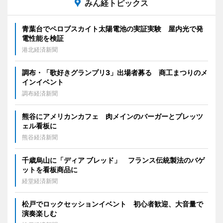
みん経トピックス
青葉台でペロブスカイト太陽電池の実証実験 屋内光で発
電性能を検証
港北経済新聞
調布・「歌好きグランプリ3」出場者募る 商工まつりのメ
インイベント
調布経済新聞
熊谷にアメリカンカフェ 肉メインのバーガーとプレッツ
ェル看板に
熊谷経済新聞
千歳烏山に「ディア ブレッド」 フランス伝統製法のバゲ
ットを看板商品に
経堂経済新聞
松戸でロックセッションイベント 初心者歓迎、大音量で
演奏楽しむ