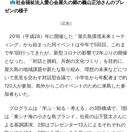
社会福祉法人愛心会屋久の郷の義山正治さんのプレ
ゼンの様子
［広告］
2016（平成28）年に開催した「屋久島環境未来ミーテ
ィング」から始まった同イベントは今年で5回目。これま
で年1回行ってきたが、新型コロナの影響で2年ぶりの開催
となった。「対話と挑戦、共創の文化づくり」を目的に、
屋久島の地域課題や新たな取り組み、理想の未来などにつ
いて意見を交わす対話型会議で、小学生から年配者まで約
120人が参加。島外からこのイベントのために来島した参
加者もいた。
プログラムは「学ぶ・知る・考える」の3部構成で、1部
は「東シナ海の小さな島ブランド」社長の山下賢太さんに
よる基調講演、2部はプレゼンター13人によるそれぞれの