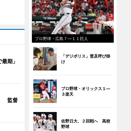
プロ野球・広島７―１１巨人
「デジポリス」普及呼び掛
で最期」
け
プロ野球・オリックス１―
３楽天
」 監督
佐野日大、２回戦へ 高校
野球