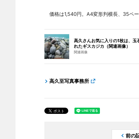
価格は1,540円。A4変形判横長、35ペ
高久さんお気に入りの1枚は、玉
れたギスカジカ（関連画像）
関連画像
高久至写真事務所
前の