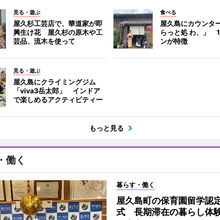
見る・遊ぶ
食べる
屋久杉工芸店で、華道家が即
屋久島にカウンタ
興生け花 屋久杉の原木や工
らっと処 わ、」 
芸品、流木を使って
ンが特徴
見る・遊ぶ
屋久島にクライミングジム
「viva3岳太郎」 インドア
で楽しめるアクティビティー
もっと見る
・働く
暮らす・働く
屋久島町の保育園留学認
式 長期滞在の暮らし体