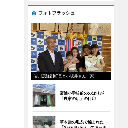
フォトフラッシュ
岩川茂隆副町長と小坂井さん一家
宮浦小学校前ののぼりが
「農家の店」の目印
草木染の毛糸で編まれた
「Yaku Naturi」のキーホ