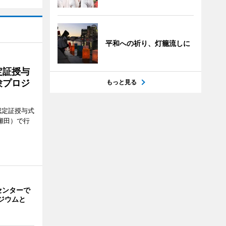
平和への祈り、灯籠流しに
定証授与
験プロジ
もっと見る
認定証授与式
瀬田）で行
センターで
ジウムと
」