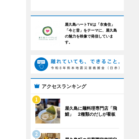
屋久島ハートTVは「衣食住」
「今と昔」をテーマに、屋久島
の魅力を映像で発信していま
す。
アクセスランキング
屋久島に麺料理専門店「飛
鯖」 2種類のだしが看板