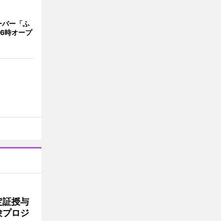
ーバー「ふ
16時オープ
定証授与
験プロジ