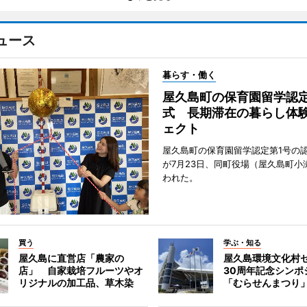
ュース
暮らす・働く
屋久島町の保育園留学認
式 長期滞在の暮らし体
ェクト
屋久島町の保育園留学認定第1号の
が7月23日、同町役場（屋久島町小
われた。
買う
学ぶ・知る
屋久島に直営店「農家の
屋久島環境文化村
店」 自家栽培フルーツやオ
30周年記念シンポ
リジナルの加工品、草木染
「むらせんまつり