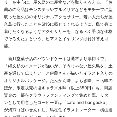
リーを中心に、屋久島の土産物などを取りそろえる。「お
薦めの商品はモンステラやプルメリアなどをモチーフに型
取った屋久杉のオリジナルアクセサリー。若い人たちが屋
久島に行ったことをSNSに載せてくれるように、島で身に
着けたくなるようなアクセサリーを、なるべく手頃な価格
でそろえた」という。ピアスとイヤリングは付け替え可
能。
新月堂菓子店のパウンドケーキは通常より厚切りで、
「縄文杉のイメージが強いが、そうじゃない屋久島を、土
産を通して伝えたい」と伊藤さんが描いたイラスト入りの
オリジナルパッケージ。たんかん味、よもぎ味、三岳味の
ほか、限定販売の塩キャラメル味（以上350円）も。開店
資金の一部をクラウドファンディングで集めた際、リター
ンとして用意したコーヒー豆は「cafe and bar gecko」
が焙煎（ばいせん）し、島在住イラストレーター・横山遊
さんが描いたパッケージに詰めた。