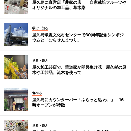
屋久島に直営店「農家の店」 自家栽培フルーツや
オリジナルの加工品、草木染
学ぶ・知る
屋久島環境文化村センターで30周年記念シンポジ
ウムと「むらせんまつり」
見る・遊ぶ
屋久杉工芸店で、華道家が即興生け花 屋久杉の原
木や工芸品、流木を使って
食べる
屋久島にカウンターバー「ふらっと処 わ、」 16
時オープンが特徴
見る・遊ぶ