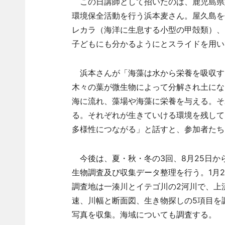
この日講師として招いたのは、鹿児島県
環境保全活動を行う浜本麦さん。屋久島を
レカラ（海洋に生息する小型の甲殻類）、
子どもにも分かるようにとスライドを用い
浜本さんが「海藻は水から栄養を吸収す
木々の葉が微生物によって分解され土にな
海に流れ、藻場や海藻に栄養を与える。そ
る。それぞれが生きていける環境を残して
多様性につながる」と話すと、参加者たち
今後は、夏・秋・冬の3回、8月25日から2
生物調査及び収集データ整理を行う。1月
調査地は一湊川とイテゴ川の2河川で、上
速、川幅と断面図、生き物探しの5項目を
写真を収集。海域についても調査する。