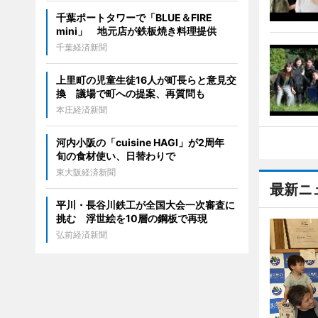
千葉ポートタワーで「BLUE＆FIRE
mini」 地元店が鉄板焼き料理提供
千葉経済新聞
上里町の児童生徒16人が町長らと意見交
換 議場で町への提案、再質問も
本庄経済新聞
河内小阪の「cuisine HAGI」が2周年
旬の食材使い、日替わりで
東大阪経済新聞
最新ニ
平川・長谷川鉄工が全国大会一次審査に
挑む 浮世絵を10層の鋼板で再現
弘前経済新聞