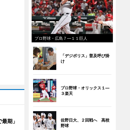
プロ野球・広島７―１１巨人
「デジポリス」普及呼び掛
け
プロ野球・オリックス１―
３楽天
佐野日大、２回戦へ 高校
で最期」
野球