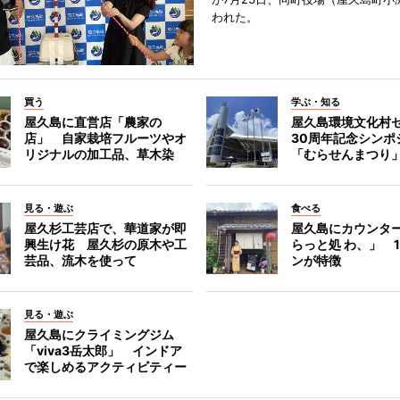
われた。
買う
学ぶ・知る
屋久島に直営店「農家の
屋久島環境文化村
店」 自家栽培フルーツやオ
30周年記念シンポ
リジナルの加工品、草木染
「むらせんまつり
見る・遊ぶ
食べる
屋久杉工芸店で、華道家が即
屋久島にカウンタ
興生け花 屋久杉の原木や工
らっと処 わ、」 
芸品、流木を使って
ンが特徴
見る・遊ぶ
屋久島にクライミングジム
「viva3岳太郎」 インドア
で楽しめるアクティビティー