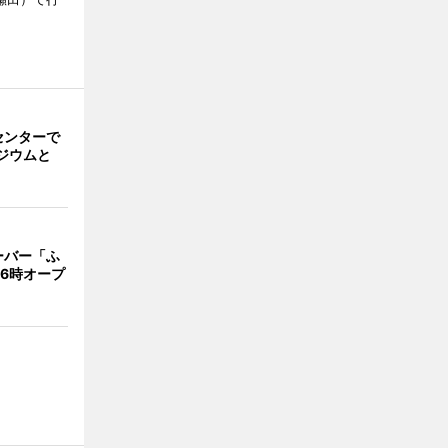
センターで
ジウムと
」
ーバー「ふ
16時オープ