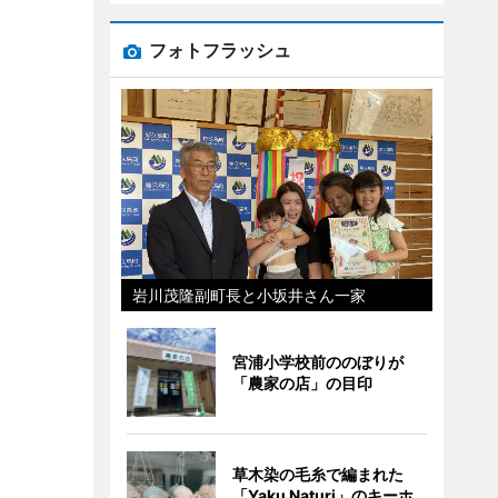
フォトフラッシュ
岩川茂隆副町長と小坂井さん一家
宮浦小学校前ののぼりが
「農家の店」の目印
草木染の毛糸で編まれた
「Yaku Naturi」のキーホ