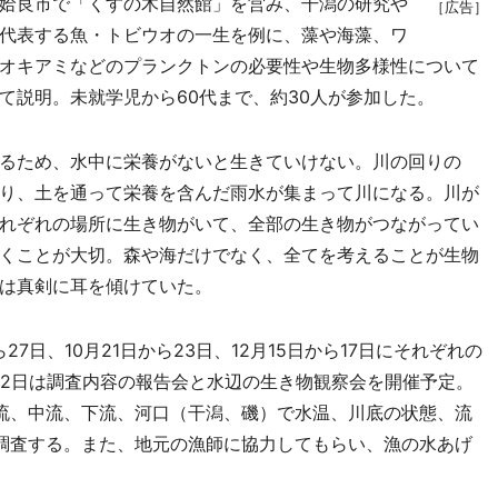
姶良市で「くすの木自然館」を営み、干潟の研究や
［広告］
代表する魚・トビウオの一生を例に、藻や海藻、ワ
オキアミなどのプランクトンの必要性や生物多様性について
て説明。未就学児から60代まで、約30人が参加した。
るため、水中に栄養がないと生きていけない。川の回りの
り、土を通って栄養を含んだ雨水が集まって川になる。川が
れぞれの場所に生き物がいて、全部の生き物がつながってい
くことが大切。森や海だけでなく、全てを考えることが生物
は真剣に耳を傾けていた。
7日、10月21日から23日、12月15日から17日にそれぞれの
22日は調査内容の報告会と水辺の生き物観察会を開催予定。
流、中流、下流、河口（干潟、磯）で水温、川底の状態、流
調査する。また、地元の漁師に協力してもらい、漁の水あげ