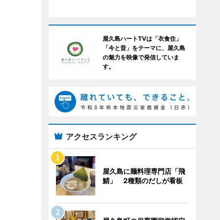
屋久島ハートTVは「衣食住」
「今と昔」をテーマに、屋久島
の魅力を映像で発信していま
す。
アクセスランキング
屋久島に麺料理専門店「飛
鯖」 2種類のだしが看板