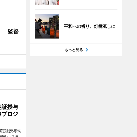
平和への祈り、灯籠流しに
」 監督
もっと見る
定証授与
験プロジ
認定証授与式
瀬田）で行