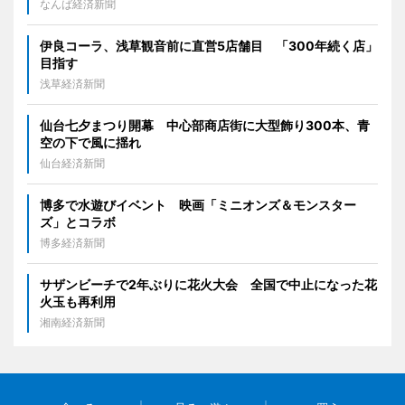
なんば経済新聞
伊良コーラ、浅草観音前に直営5店舗目 「300年続く店」
目指す
浅草経済新聞
仙台七夕まつり開幕 中心部商店街に大型飾り300本、青
空の下で風に揺れ
仙台経済新聞
博多で水遊びイベント 映画「ミニオンズ＆モンスター
ズ」とコラボ
博多経済新聞
サザンビーチで2年ぶりに花火大会 全国で中止になった花
火玉も再利用
湘南経済新聞