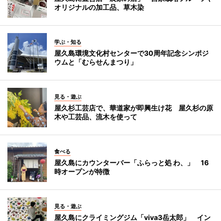
オリジナルの加工品、草木染
学ぶ・知る
屋久島環境文化村センターで30周年記念シンポジ
ウムと「むらせんまつり」
見る・遊ぶ
屋久杉工芸店で、華道家が即興生け花 屋久杉の原
木や工芸品、流木を使って
食べる
屋久島にカウンターバー「ふらっと処 わ、」 16
時オープンが特徴
見る・遊ぶ
屋久島にクライミングジム「viva3岳太郎」 イン