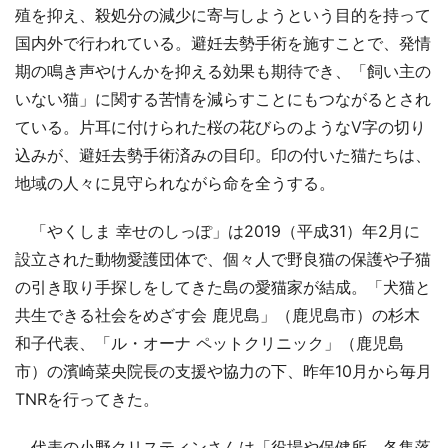
殖を抑え、殺処分の減少に寄与しようという目的を持って
国内外で行われている。避妊去勢手術を施すことで、発情
期の鳴き声やけんかを抑える効果も期待でき、「飼い主の
いない猫」に関する苦情を減らすことにもつながるとされ
ている。片耳に付けられた桜の花びらのようなV字の切り
込みが、避妊去勢手術済みの目印。印の付いた猫たちは、
地域の人々に見守られながら命を全うする。
「やくしま 幸せのしっぽ」は2019（平成31）年2月に
設立された動物愛護団体で、個々人で野良猫の保護や子猫
の引き取り手探しをしてきた島の愛猫家が結成。「犬猫と
共生できる社会をめざす会 鹿児島」（鹿児島市）の杉木
和子代表、「ル・オーナ ペットクリニック」（鹿児島
市）の濱崎菜央院長の支援や協力の下、昨年10月から毎月
TNRを行ってきた。
代表の小野クリスティンさんは「役場や保健所、各集落