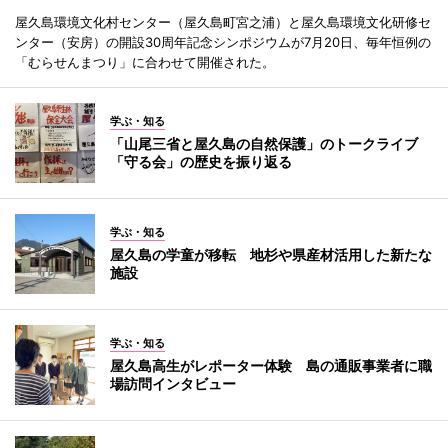
屋久島環境文化村センター（屋久島町宮之浦）と屋久島環境文化研修セ
ンター（安房）の開設30周年記念シンポジウムが7月20日、毎年恒例の
「むらせんまつり」に合わせて開催された。
学ぶ・知る
「山尾三省と屋久島の自然保護」のトークライブ
「守る会」の歴史を振り返る
学ぶ・知る
屋久島の学童が移転 地杉や県産材活用した新たな
施設
学ぶ・知る
屋久島高生がレポーター体験 島の通販事業者に職
場訪問インタビュー