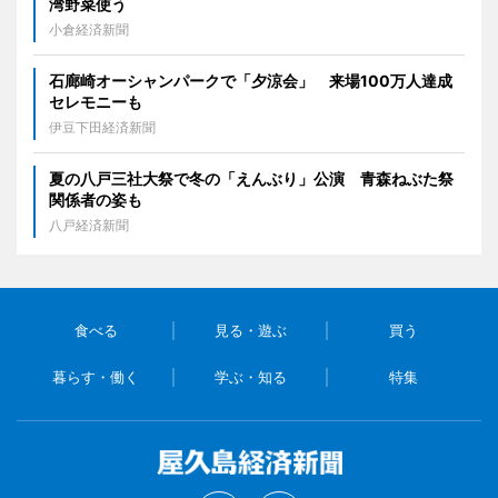
湾野菜使う
小倉経済新聞
石廊崎オーシャンパークで「夕涼会」 来場100万人達成
セレモニーも
伊豆下田経済新聞
夏の八戸三社大祭で冬の「えんぶり」公演 青森ねぶた祭
関係者の姿も
八戸経済新聞
食べる
見る・遊ぶ
買う
暮らす・働く
学ぶ・知る
特集