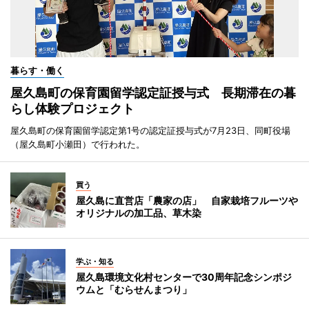
暮らす・働く
屋久島町の保育園留学認定証授与式 長期滞在の暮
らし体験プロジェクト
屋久島町の保育園留学認定第1号の認定証授与式が7月23日、同町役場
（屋久島町小瀬田）で行われた。
買う
屋久島に直営店「農家の店」 自家栽培フルーツや
オリジナルの加工品、草木染
学ぶ・知る
屋久島環境文化村センターで30周年記念シンポジ
ウムと「むらせんまつり」