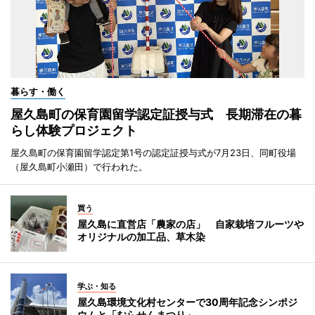
暮らす・働く
屋久島町の保育園留学認定証授与式 長期滞在の暮
らし体験プロジェクト
屋久島町の保育園留学認定第1号の認定証授与式が7月23日、同町役場
（屋久島町小瀬田）で行われた。
買う
屋久島に直営店「農家の店」 自家栽培フルーツや
オリジナルの加工品、草木染
学ぶ・知る
屋久島環境文化村センターで30周年記念シンポジ
ウムと「むらせんまつり」