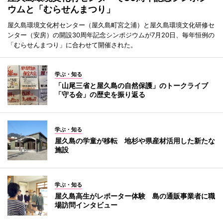
ウムと「むらせんまつり」
屋久島環境文化村センター（屋久島町宮之浦）と屋久島環境文化研修セ
ンター（安房）の開設30周年記念シンポジウムが7月20日、毎年恒例の
「むらせんまつり」に合わせて開催された。
学ぶ・知る
「山尾三省と屋久島の自然保護」のトークライブ
「守る会」の歴史を振り返る
学ぶ・知る
屋久島の学童が移転 地杉や県産材活用した新たな
施設
学ぶ・知る
屋久島高生がレポーター体験 島の通販事業者に職
場訪問インタビュー