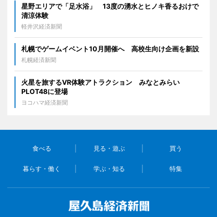
星野エリアで「足水浴」 13度の湧水とヒノキ香るおけで
清涼体験
軽井沢経済新聞
札幌でゲームイベント10月開催へ 高校生向け企画を新設
札幌経済新聞
火星を旅するVR体験アトラクション みなとみらい
PLOT48に登場
ヨコハマ経済新聞
食べる
見る・遊ぶ
買う
暮らす・働く
学ぶ・知る
特集