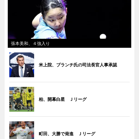
張本美和、４強入り
米上院、ブランチ氏の司法長官人事承認
柏、開幕白星 Ｊリーグ
町田、大勝で発進 Ｊリーグ