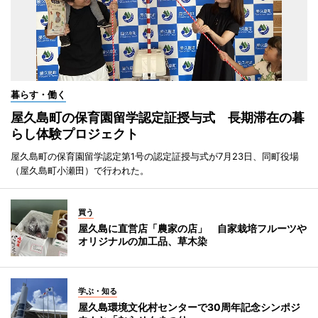
暮らす・働く
屋久島町の保育園留学認定証授与式 長期滞在の暮
らし体験プロジェクト
屋久島町の保育園留学認定第1号の認定証授与式が7月23日、同町役場
（屋久島町小瀬田）で行われた。
買う
屋久島に直営店「農家の店」 自家栽培フルーツや
オリジナルの加工品、草木染
学ぶ・知る
屋久島環境文化村センターで30周年記念シンポジ