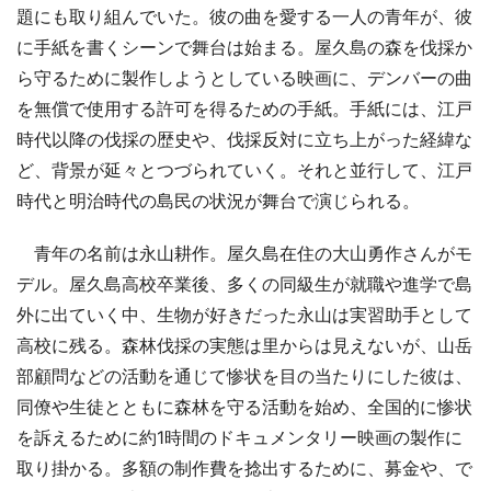
題にも取り組んでいた。彼の曲を愛する一人の青年が、彼
に手紙を書くシーンで舞台は始まる。屋久島の森を伐採か
ら守るために製作しようとしている映画に、デンバーの曲
を無償で使用する許可を得るための手紙。手紙には、江戸
時代以降の伐採の歴史や、伐採反対に立ち上がった経緯な
ど、背景が延々とつづられていく。それと並行して、江戸
時代と明治時代の島民の状況が舞台で演じられる。
青年の名前は永山耕作。屋久島在住の大山勇作さんがモ
デル。屋久島高校卒業後、多くの同級生が就職や進学で島
外に出ていく中、生物が好きだった永山は実習助手として
高校に残る。森林伐採の実態は里からは見えないが、山岳
部顧問などの活動を通じて惨状を目の当たりにした彼は、
同僚や生徒とともに森林を守る活動を始め、全国的に惨状
を訴えるために約1時間のドキュメンタリー映画の製作に
取り掛かる。多額の制作費を捻出するために、募金や、で