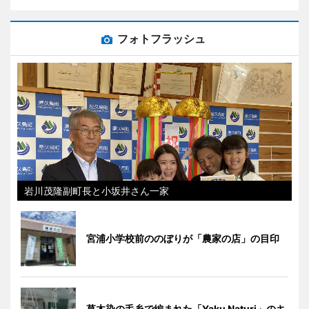
フォトフラッシュ
岩川茂隆副町長と小坂井さん一家
宮浦小学校前ののぼりが「農家の店」の目印
草木染の毛糸で編まれた「Yaku Naturi」のキ