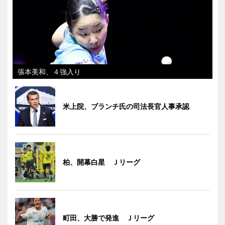
張本美和、４強入り
米上院、ブランチ氏の司法長官人事承認
柏、開幕白星 Ｊリーグ
町田、大勝で発進 Ｊリーグ