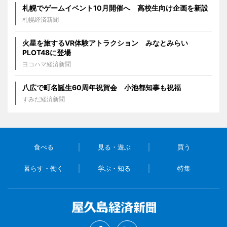
札幌でゲームイベント10月開催へ 高校生向け企画を新設
札幌経済新聞
火星を旅するVR体験アトラクション みなとみらい
PLOT48に登場
ヨコハマ経済新聞
八広で町名誕生60周年祝賀会 小池都知事も祝福
すみだ経済新聞
食べる
見る・遊ぶ
買う
暮らす・働く
学ぶ・知る
特集