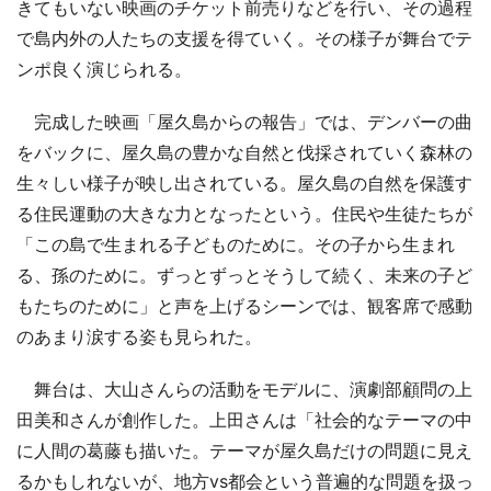
きてもいない映画のチケット前売りなどを行い、その過程
で島内外の人たちの支援を得ていく。その様子が舞台でテ
ンポ良く演じられる。
完成した映画「屋久島からの報告」では、デンバーの曲
をバックに、屋久島の豊かな自然と伐採されていく森林の
生々しい様子が映し出されている。屋久島の自然を保護す
る住民運動の大きな力となったという。住民や生徒たちが
「この島で生まれる子どものために。その子から生まれ
る、孫のために。ずっとずっとそうして続く、未来の子ど
もたちのために」と声を上げるシーンでは、観客席で感動
のあまり涙する姿も見られた。
舞台は、大山さんらの活動をモデルに、演劇部顧問の上
田美和さんが創作した。上田さんは「社会的なテーマの中
に人間の葛藤も描いた。テーマが屋久島だけの問題に見え
るかもしれないが、地方vs都会という普遍的な問題を扱っ