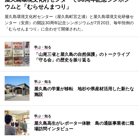
ウムと「むらせんまつり」
屋久島環境文化村センター（屋久島町宮之浦）と屋久島環境文化研修セ
ンター（安房）の開設30周年記念シンポジウムが7月20日、毎年恒例の
「むらせんまつり」に合わせて開催された。
学ぶ・知る
「山尾三省と屋久島の自然保護」のトークライブ
「守る会」の歴史を振り返る
学ぶ・知る
屋久島の学童が移転 地杉や県産材活用した新たな
施設
学ぶ・知る
屋久島高生がレポーター体験 島の通販事業者に職
場訪問インタビュー