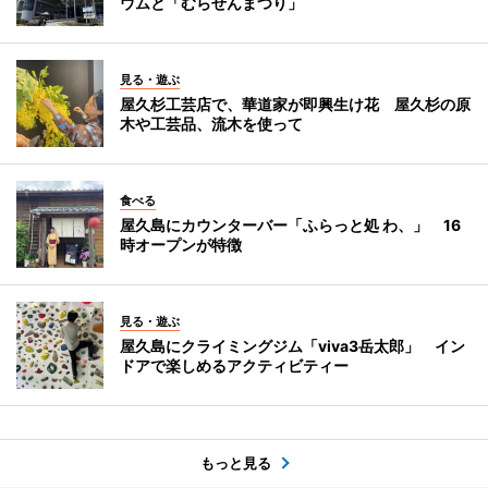
ウムと「むらせんまつり」
見る・遊ぶ
屋久杉工芸店で、華道家が即興生け花 屋久杉の原
木や工芸品、流木を使って
食べる
屋久島にカウンターバー「ふらっと処 わ、」 16
時オープンが特徴
見る・遊ぶ
屋久島にクライミングジム「viva3岳太郎」 イン
ドアで楽しめるアクティビティー
もっと見る