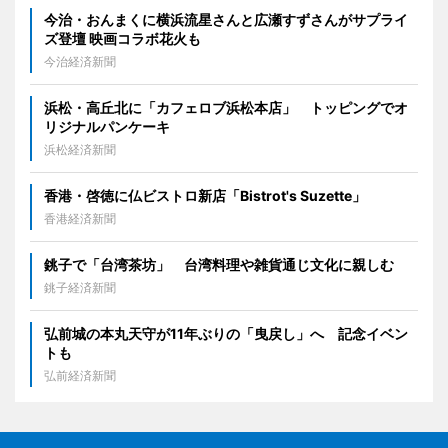
今治・おんまくに横浜流星さんと広瀬すずさんがサプライ
ズ登壇 映画コラボ花火も
今治経済新聞
浜松・高丘北に「カフェロブ浜松本店」 トッピングでオ
リジナルパンケーキ
浜松経済新聞
香港・啓徳に仏ビストロ新店「Bistrot's Suzette」
香港経済新聞
銚子で「台湾茶坊」 台湾料理や雑貨通じ文化に親しむ
銚子経済新聞
弘前城の本丸天守が11年ぶりの「曳戻し」へ 記念イベン
トも
弘前経済新聞