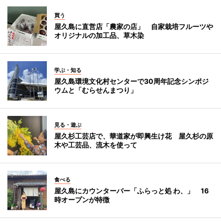
買う
屋久島に直営店「農家の店」 自家栽培フルーツや
オリジナルの加工品、草木染
学ぶ・知る
屋久島環境文化村センターで30周年記念シンポジ
ウムと「むらせんまつり」
見る・遊ぶ
屋久杉工芸店で、華道家が即興生け花 屋久杉の原
木や工芸品、流木を使って
食べる
屋久島にカウンターバー「ふらっと処 わ、」 16
時オープンが特徴