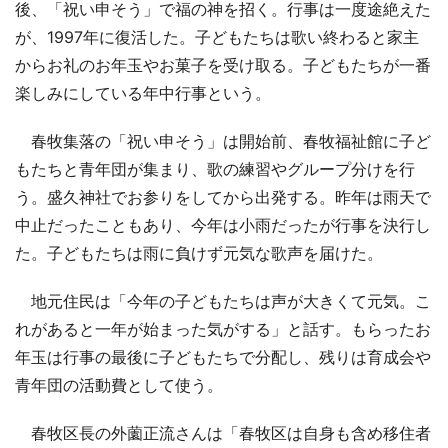
後、「祝い申そう」で福の神を招く。行事は一度途絶えた
が、1997年に復活した。子どもたちは歌い終わると家主
からお礼のお年玉やお菓子を受け取る。子どもたちが一番
楽しみにしている年中行事という。
春牧集落の「祝い申そう」は開始前、春牧福祉館に子ど
もたちと青年団が集まり、歌の練習やグループ分けを行
う。盛久神社でお参りをしてから出発する。昨年は雨天で
中止だったこともあり、今年は小雨だったが行事を決行し
た。子どもたちは雨に負けず元気な歌声を届けた。
地元住民は「今年の子どもたちは声が大きくて元気。こ
れがあると一年が始まった気がする」と話す。もらったお
年玉は行事の最後に子どもたちで分配し、残りは育成会や
青年団の活動費として使う。
春牧区長の外薗正流さんは「春牧区は自身も含め移住者