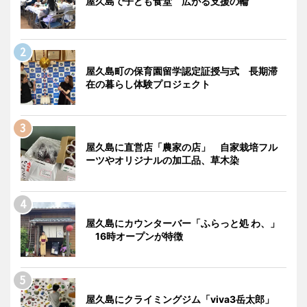
屋久島で子ども食堂 広がる支援の輪
屋久島町の保育園留学認定証授与式 長期滞
在の暮らし体験プロジェクト
屋久島に直営店「農家の店」 自家栽培フル
ーツやオリジナルの加工品、草木染
屋久島にカウンターバー「ふらっと処 わ、」
16時オープンが特徴
屋久島にクライミングジム「viva3岳太郎」