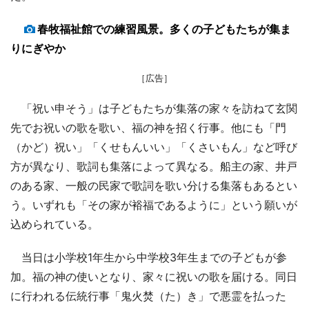
春牧福祉館での練習風景。多くの子どもたちが集ま
りにぎやか
［広告］
「祝い申そう」は子どもたちが集落の家々を訪ねて玄関
先でお祝いの歌を歌い、福の神を招く行事。他にも「門
（かど）祝い」「くせもんいい」「くさいもん」など呼び
方が異なり、歌詞も集落によって異なる。船主の家、井戸
のある家、一般の民家で歌詞を歌い分ける集落もあるとい
う。いずれも「その家が裕福であるように」という願いが
込められている。
当日は小学校1年生から中学校3年生までの子どもが参
加。福の神の使いとなり、家々に祝いの歌を届ける。同日
に行われる伝統行事「鬼火焚（た）き」で悪霊を払った