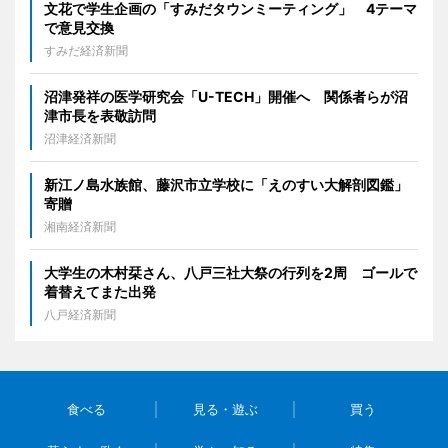
文花で学生企画の「すみだタウンミーティング」 4テーマ
で意見交換
すみだ経済新聞
沼津発祥の医学研究会「U-TECH」開催へ 関係者らが沼
津市長を表敬訪問
沼津経済新聞
新江ノ島水族館、藤沢市立学校に「えのすい大解剖図鑑」
寄贈
湘南経済新聞
大学生の木村栞さん、八戸三社大祭の行列を2周 ゴールで
着替えてまた出発
八戸経済新聞
食べる
見る・遊ぶ
買う