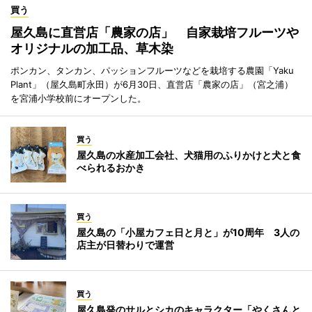
買う
屋久島に直営店「農家の店」 自家栽培フルーツや
オリジナルの加工品、草木染
ポンカン、タンカン、パッションフルーツなどを栽培する農園「Yaku
Plant」（屋久島町永田）が6月30日、直営店「農家の店」（宮之浦）
を宮浦小学校前にオープンした。
買う
屋久島の水産加工会社、犬猫用のふりかけと犬と食
べられるおかき
買う
屋久島の「小屋カフェ日と月と」が10周年 3人の
店主が日替わりで運営
買う
屋久島発のサルとシカのキャラクター「やくさんと